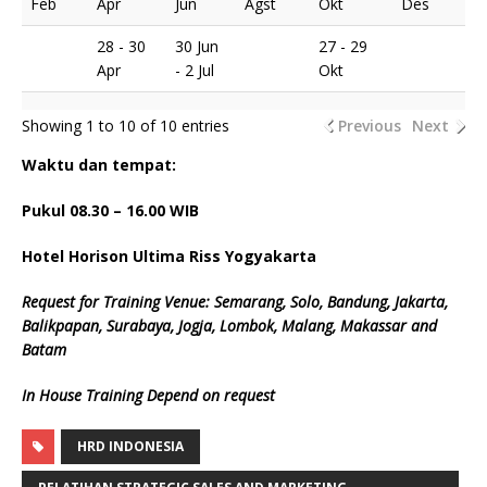
Feb
Apr
Jun
Agst
Okt
Des
28 - 30
30 Jun
27 - 29
Apr
- 2 Jul
Okt
Showing 1 to 10 of 10 entries
Previous
Next
Waktu dan tempat:
Pukul 08.
3
0 – 16.00 WIB
Hotel Horison Ultima Riss Yogyakarta
Request for Training Venue: Semarang, Solo, Bandung, Jakarta,
Balikpapan, Surabaya, Jogja, Lombok, Malang, Makassar and
Batam
In House Training Depend on request
HRD INDONESIA