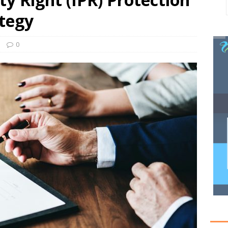
ategy
0