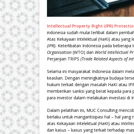
Intellectual Property Right (IPR) Protect
indonesia sudah mulai terlibat dalam pemb
Atas Kekayaan Intelektual (HaKI) atau yang 
(IPR).
Keterlibatan Indonesia pada beberapa le
Organisation
(WTO) dan
World Intellectual P
Perjanjian TRIPS
(Trade Related Aspects of Int
Selama ini masyarakat Indonesia dalam mela
keaslian. Dengan meningkatnya budaya ters
hukum terkait dengan masalah HaKI atau IP
memberikan sanksi yang berat kepada para
para investor dalam melakukan investasi di I
Dalam pelatihan ini, MUC Consulting menc
berlaku untuk mangantisipasi hal – hal yan
atas Kekayaan Intelektual (HaKI) atau
Intelle
dan kasus – kasus yang terkait terhadap mas