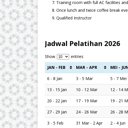
Training room with full AC facilities a
Once lunch and twice coffee break ever
Qualified Instructor
Jadwal Pelatihan 2026
Show
entries
JAN - FEB
MAR - APR
MEI - JU
6 - 8 Jan
3 - 5 Mar
5 - 7 Mei
13 - 15 Jan
10 - 12 Mar
12 - 14 M
20 - 22 Jan
17 - 19 Mar
19 - 21 M
27 - 29 Jan
24 - 26 Mar
26 - 28 M
3 - 5 Feb
31 Mar - 2 Apr
2 - 4 Jun