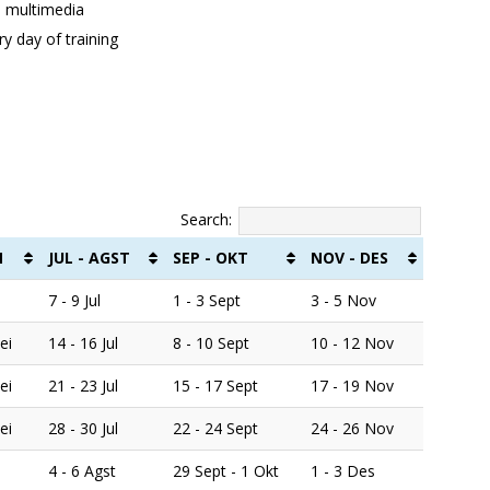
nd multimedia
y day of training
Search:
N
JUL - AGST
SEP - OKT
NOV - DES
7 - 9 Jul
1 - 3 Sept
3 - 5 Nov
ei
14 - 16 Jul
8 - 10 Sept
10 - 12 Nov
ei
21 - 23 Jul
15 - 17 Sept
17 - 19 Nov
ei
28 - 30 Jul
22 - 24 Sept
24 - 26 Nov
4 - 6 Agst
29 Sept - 1 Okt
1 - 3 Des