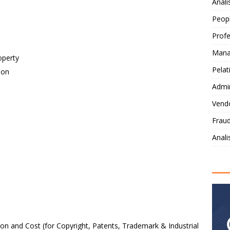
Anali
Peop
Profe
Mana
operty
Pelat
ion
Admi
Vendo
Fraud
Anal
)
ion and Cost (for Copyright, Patents, Trademark & Industrial