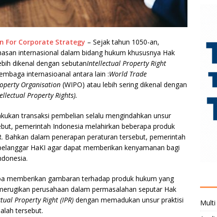
ion For Corporate Strategy
– Sejak tahun 1050-an,
ahasan internasional dalam bidang hukum khususnya Hak
lebih dikenal dengan sebutan
Intellectual Property Right
mbaga internasioanal antara lain :
World Trade
roperty
Organisation
(WIPO) atau lebih sering dikenal dengan
ellectual Property Rights).
kukan transaksi pembelian selalu mengindahkan unsur
ebut, pemerintah Indonesia melahirkan beberapa produk
R. Bahkan dalam penerapan peraturan tersebut, pemerintah
 pelanggar HaKI agar dapat memberikan kenyamanan bagi
ndonesia.
oba memberikan gambaran terhadap produk hukum yang
g merugikan perusahaan dalam permasalahan seputar Hak
ctual Property Right (IPR)
dengan memadukan unsur praktisi
Multi
alah tersebut.