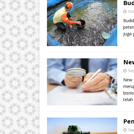
Bud
Oct
Budid
peter
juga 
Ne
Sep
New 
meru
bisni
tela
Pen
Sep