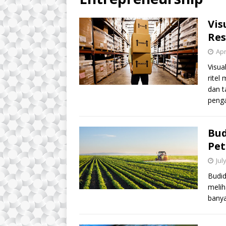
Vis
Res
Apr
Visua
rite
dan t
penga
Bud
Pe
Jul
Budid
melih
banya