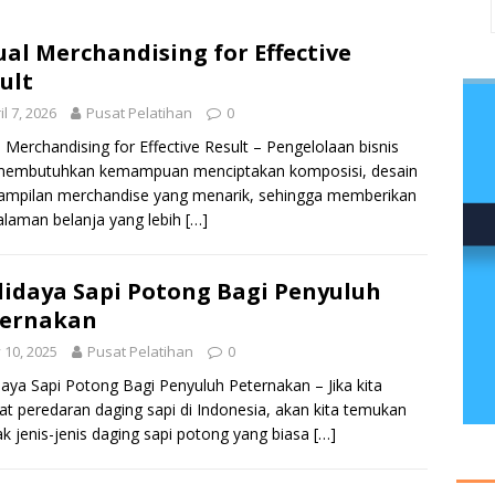
ual Merchandising for Effective
ult
il 7, 2026
Pusat Pelatihan
0
l Merchandising for Effective Result – Pengelolaan bisnis
l membutuhkan kemampuan menciptakan komposisi, desain
ampilan merchandise yang menarik, sehingga memberikan
laman belanja yang lebih
[…]
idaya Sapi Potong Bagi Penyuluh
ternakan
y 10, 2025
Pusat Pelatihan
0
aya Sapi Potong Bagi Penyuluh Peternakan – Jika kita
at peredaran daging sapi di Indonesia, akan kita temukan
k jenis-jenis daging sapi potong yang biasa
[…]