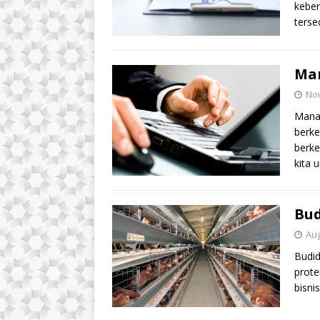
keber
terse
Man
No
Manaj
berke
berk
kita 
Bud
Aug
Budid
prote
bisni