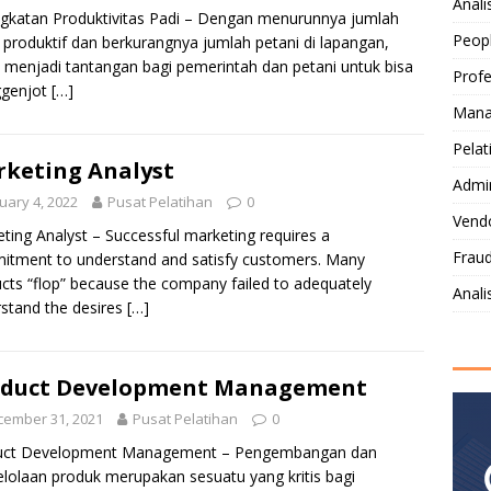
Anali
gkatan Produktivitas Padi – Dengan menurunnya jumlah
Peop
 produktif dan berkurangnya jumlah petani di lapangan,
menjadi tantangan bagi pemerintah dan petani untuk bisa
Profe
genjot
[…]
Mana
Pelat
keting Analyst
Admi
uary 4, 2022
Pusat Pelatihan
0
Vendo
ting Analyst – Successful marketing requires a
Fraud
tment to understand and satisfy customers. Many
cts “flop” because the company failed to adequately
Anal
stand the desires
[…]
oduct Development Management
cember 31, 2021
Pusat Pelatihan
0
uct Development Management – Pengembangan dan
lolaan produk merupakan sesuatu yang kritis bagi