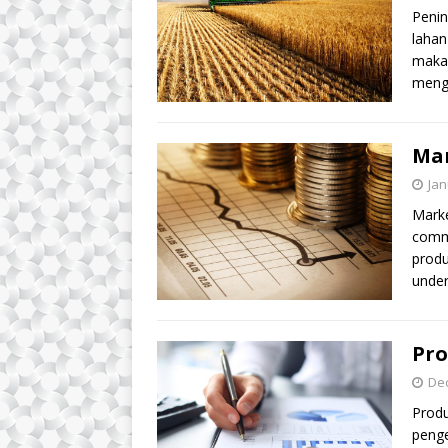
Penin
lahan
maka 
meng
Mar
Jan
Marke
commi
produ
under
Pr
De
Prod
penge