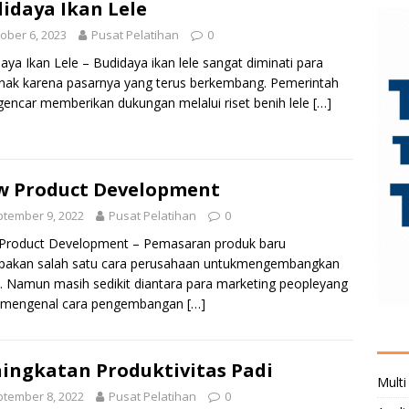
idaya Ikan Lele
ober 6, 2023
Pusat Pelatihan
0
aya Ikan Lele – Budidaya ikan lele sangat diminati para
nak karena pasarnya yang terus berkembang. Pemerintah
gencar memberikan dukungan melalui riset benih lele
[…]
w Product Development
tember 9, 2022
Pusat Pelatihan
0
Product Development – Pemasaran produk baru
pakan salah satu cara perusahaan untukmengembangkan
s. Namun masih sedikit diantara para marketing peopleyang
h mengenal cara pengembangan
[…]
ingkatan Produktivitas Padi
Multi
tember 8, 2022
Pusat Pelatihan
0