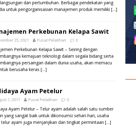
langsungan dan pertumbuhan. Berbagai pendekatan yang
dia untuk pengorganisasian manajemen produk memiliki
[…]
ajemen Perkebunan Kelapa Sawit
vember 25, 2021
Pusat Pelatihan
0
emen Perkebunan Kelapa Sawit – Seiring dengan
mbangnya kemajuan teknologi dalam segala bidang serta
embangnya persaingan dalam dunia usaha, akan memacu
untuk berusaha keras
[…]
idaya Ayam Petelur
ust 1, 2017
Pusat Pelatihan
0
aya Ayam Petelur – Telur ayam adalah salah satu sumber
in yang sangat baik untuk dikonsumsi sehari-hari, usaha
s telur ayam juga menjanjikan dan tingkat permintaan
[…]