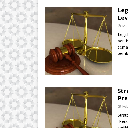
Leg
Lev
May
Legis
penti
semak
pemb
Str
Pre
Feb
Strat
“Pers
sedik