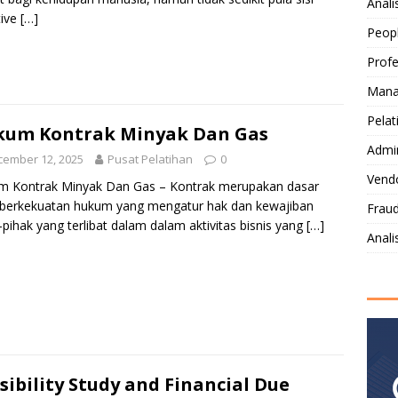
Anali
tive
[…]
Peop
Profe
Mana
Pelat
kum Kontrak Minyak Dan Gas
Admi
cember 12, 2025
Pusat Pelatihan
0
Vendo
m Kontrak Minyak Dan Gas – Kontrak merupakan dasar
 berkekuatan hukum yang mengatur hak dan kewajiban
Fraud
-pihak yang terlibat dalam dalam aktivitas bisnis yang
[…]
Anal
sibility Study and Financial Due