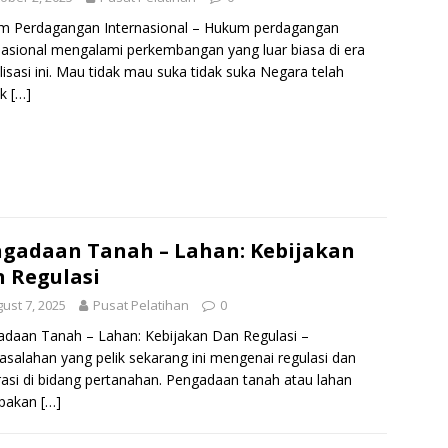
m Perdagangan Internasional – Hukum perdagangan
nasional mengalami perkembangan yang luar biasa di era
lisasi ini. Mau tidak mau suka tidak suka Negara telah
uk
[…]
gadaan Tanah – Lahan: Kebijakan
 Regulasi
ust 7, 2025
Pusat Pelatihan
0
daan Tanah – Lahan: Kebijakan Dan Regulasi –
salahan yang pelik sekarang ini mengenai regulasi dan
rasi di bidang pertanahan. Pengadaan tanah atau lahan
pakan
[…]