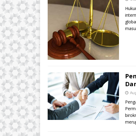
Huku
inter
globa
mas
Pen
Dan
Aug
Penga
Perma
birok
meru