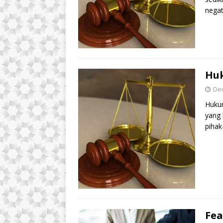
nega
Hu
De
Huku
yang
pihak
Fea