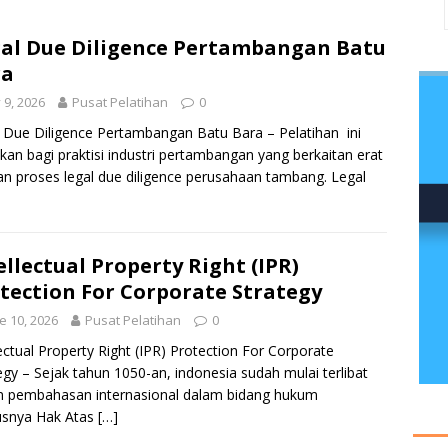
al Due Diligence Pertambangan Batu
ra
y 9, 2026
Pusat Pelatihan
0
 Due Diligence Pertambangan Batu Bara – Pelatihan ini
ukan bagi praktisi industri pertambangan yang berkaitan erat
n proses legal due diligence perusahaan tambang. Legal
ellectual Property Right (IPR)
tection For Corporate Strategy
e 10, 2026
Pusat Pelatihan
0
lectual Property Right (IPR) Protection For Corporate
egy – Sejak tahun 1050-an, indonesia sudah mulai terlibat
m pembahasan internasional dalam bidang hukum
usnya Hak Atas
[…]