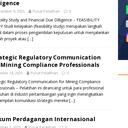
ligence
cember 9, 2025
Pusat Pelatihan
0
bility Study and Financial Due Dilligence – FEASIBILITY
 Studi kelayakan (feasibility study) merupakan langkah
al dalam proses pengambilan keputusan untuk menjalankan
ah proyek atau
[…]
ategic Regulatory Communication
 Mining Compliance Professionals
ober 14, 2025
Pusat Pelatihan
0
egic Regulatory Communication for Mining Compliance
ssionals – Pelatihan ini dirancang untuk para profesional
uhan di industri pertambangan yang ingin meningkatkan
ampilan komunikasi strategis mereka
[…]
um Perdagangan Internasional
ober 2, 2025
Pusat Pelatihan
0