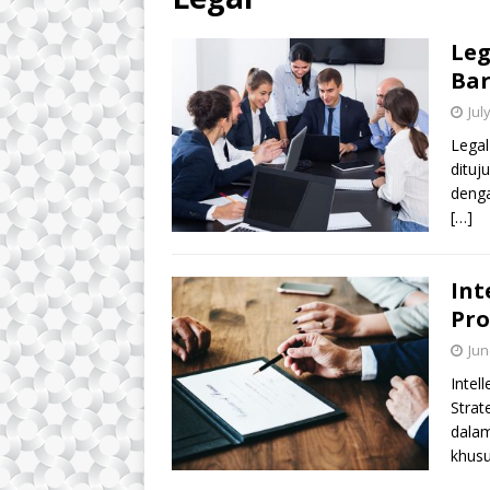
Leg
Ba
Jul
Legal
dituj
denga
[…]
Int
Pro
Jun
Intel
Strat
dala
khus