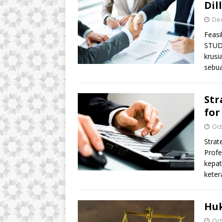
Dil
De
Feasi
STUDY
krusi
sebu
Str
for
Oct
Strat
Profe
kepat
keter
Huk
Oct