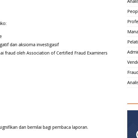
Anali
Peop
Profe
iko:
Mana
e
Pelat
gatif dan aksioma investigasif
Admi
 fraud oleh Association of Certified Fraud Examiners
Vendo
Fraud
Anal
gnifikan dan bernilai bagi pembaca laporan.