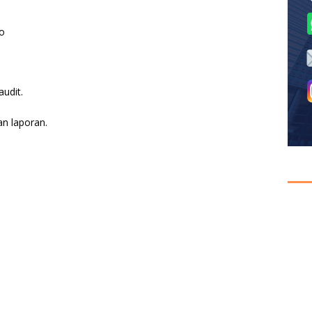
ko
udit.
n laporan.