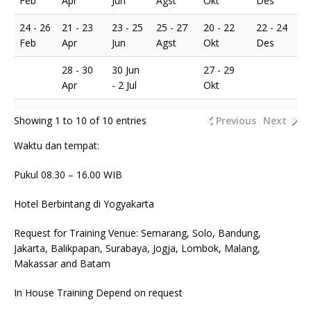
Feb
Apr
Jun
Agst
Okt
Des
24 - 26
21 - 23
23 - 25
25 - 27
20 - 22
22 - 24
Feb
Apr
Jun
Agst
Okt
Des
28 - 30
30 Jun
27 - 29
Apr
- 2 Jul
Okt
Showing 1 to 10 of 10 entries
Previous
Next
Waktu dan tempat:
Pukul 08.30 – 16.00 WIB
Hotel Berbintang di Yogyakarta
Request for Training Venue: Semarang, Solo, Bandung,
Jakarta, Balikpapan, Surabaya, Jogja, Lombok, Malang,
Makassar and Batam
In House Training Depend on request