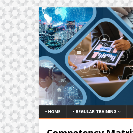
• HOME
• REGULAR TRAINING
Competency Matr