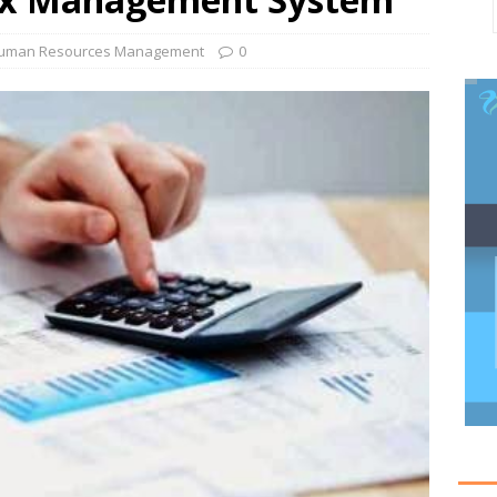
uman Resources Management
0