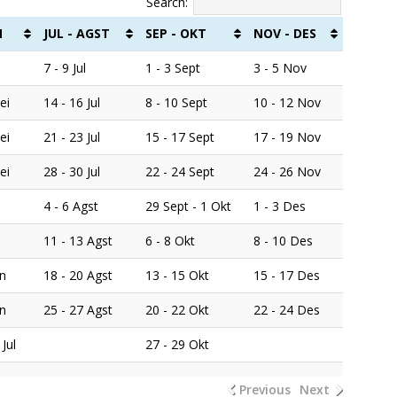
Search:
N
JUL - AGST
SEP - OKT
NOV - DES
7 - 9 Jul
1 - 3 Sept
3 - 5 Nov
ei
14 - 16 Jul
8 - 10 Sept
10 - 12 Nov
ei
21 - 23 Jul
15 - 17 Sept
17 - 19 Nov
ei
28 - 30 Jul
22 - 24 Sept
24 - 26 Nov
4 - 6 Agst
29 Sept - 1 Okt
1 - 3 Des
11 - 13 Agst
6 - 8 Okt
8 - 10 Des
un
18 - 20 Agst
13 - 15 Okt
15 - 17 Des
un
25 - 27 Agst
20 - 22 Okt
22 - 24 Des
 Jul
27 - 29 Okt
Previous
Next