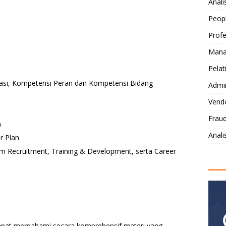
Anali
Peop
Profe
Mana
Pelat
asi, Kompetensi Peran dan Kompetensi Bidang
Admi
Vendo
Fraud
n
Anal
r Plan
m Recruitment, Training & Development, serta Career
 dapat memahami secara komprehensif materi yang