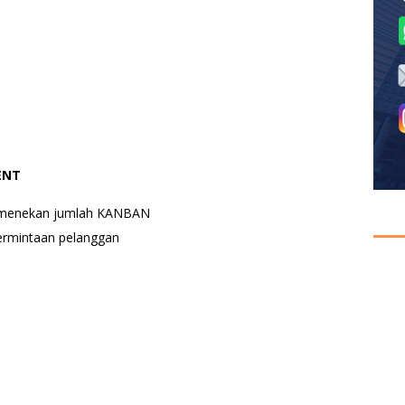
ENT
n menekan jumlah KANBAN
ermintaan pelanggan