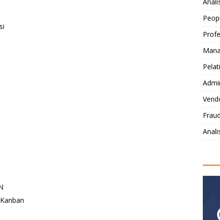
Anali
Peop
si
Profe
Mana
Pelat
Admi
Vendo
Fraud
Anal
N
 Kanban