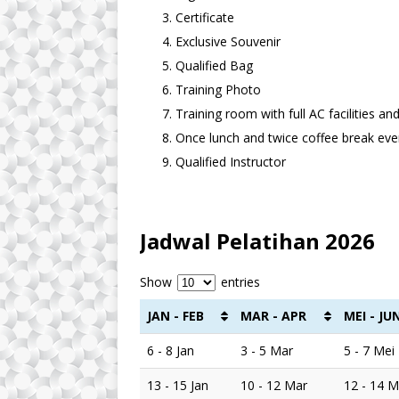
Certificate
Exclusive Souvenir
Qualified Bag
Training Photo
Training room with full AC facilities a
Once lunch and twice coffee break ever
Qualified Instructor
Jadwal Pelatihan 2026
Show
entries
JAN - FEB
MAR - APR
MEI - JU
6 - 8 Jan
3 - 5 Mar
5 - 7 Mei
13 - 15 Jan
10 - 12 Mar
12 - 14 M