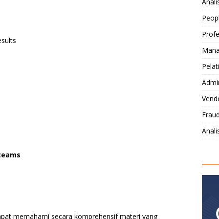
Anali
Peop
Profe
sults
Mana
Pelat
Admi
Vendo
Fraud
Anal
d teams
 dapat memahami secara komprehensif materi yang