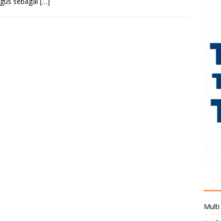
igus sebagai
[…]
Multi