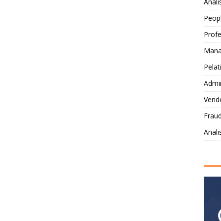
Anali
Peop
Profe
Mana
Pelat
Admi
Vendo
Fraud
Anal