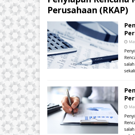
Perusahaan (RKAP)
Pen
Per
May
Peny
Renc
salah
sekal
Pen
Per
Mar
Peny
Renc
salah